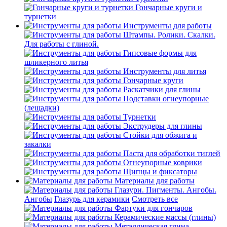
Гончарные круги и
турнетки
Инструменты для работы
Штампы. Ролики. Скалки.
Для работы с глиной.
Гипсовые формы для
шликерного литья
Инструменты для литья
Гончарные круги
Раскатчики для глины
Подставки огнеупорные
(лещадки)
Турнетки
Экструдеры для глины
Стойки для обжига и
закалки
Паста для обработки тиглей
Огнеупорные коврики
Щипцы и фиксаторы
Материалы для работы
Глазури. Пигменты. Ангобы.
Ангобы
Глазурь для керамики
Смотреть все
Фартуки для гончаров
Керамические массы (глины)
Металлическая глина