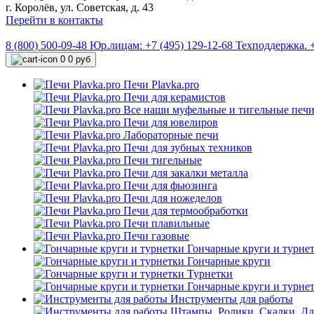
г. Королёв, ул. Советская, д. 43
Перейти в контакты
8 (800) 500-09-48
Юр.лицам: +7 (495) 129-12-68
Техподдержка. +
0
0 руб
Печи Plavka.pro
Печи для керамистов
Все наши муфельные и тигельные печ
Печи для ювелиров
Лабораторные печи
Печи для зубных техников
Печи тигельные
Печи для закалки металла
Печи для фьюзинга
Печи для ножеделов
Печи для термообработки
Печи плавильные
Печи газовые
Гончарные круги и турне
Гончарные круги
Турнетки
Гончарные круги и турне
Инструменты для работы
Штампы. Ролики. Скалки. Для