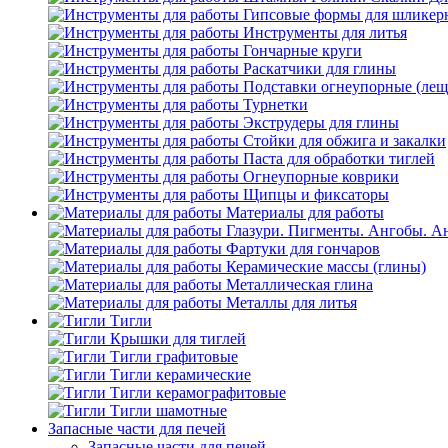
Гипсовые формы для шликерн
Инструменты для литья
Гончарные круги
Раскатчики для глины
Подставки огнеупорные (лещ
Турнетки
Экструдеры для глины
Стойки для обжига и закалки
Паста для обработки тиглей
Огнеупорные коврики
Щипцы и фиксаторы
Материалы для работы
Глазури. Пигменты. Ангобы.
А
Фартуки для гончаров
Керамические массы (глины)
Металлическая глина
Металлы для литья
Тигли
Крышки для тиглей
Тигли графитовые
Тигли керамические
Тигли керамографитовые
Тигли шамотные
Запасные части для печей
Запасные части для печей