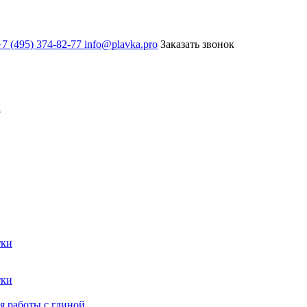
7 (495) 374-82-77
info@plavka.pro
Заказать звонок
и
тки
тки
 работы с глиной.