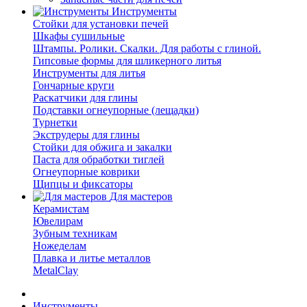
Инструменты
Стойки для установки печей
Шкафы сушильные
Штампы. Ролики. Скалки. Для работы с глиной.
Гипсовые формы для шликерного литья
Инструменты для литья
Гончарные круги
Раскатчики для глины
Подставки огнеупорные (лещадки)
Турнетки
Экструдеры для глины
Стойки для обжига и закалки
Паста для обработки тиглей
Огнеупорные коврики
Щипцы и фиксаторы
Для мастеров
Керамистам
Ювелирам
Зубным техникам
Ножеделам
Плавка и литье металлов
MetalClay
Инструменты