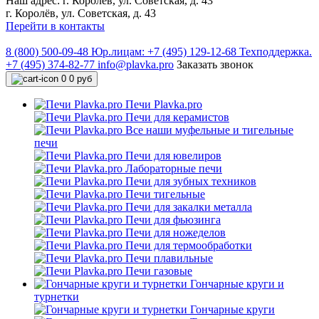
Наш адрес:
г. Королёв, ул. Советская, д. 43
г. Королёв, ул. Советская, д. 43
Перейти в контакты
8 (800) 500-09-48
Юр.лицам: +7 (495) 129-12-68
Техподдержка.
+7 (495) 374-82-77
info@plavka.pro
Заказать звонок
0
0 руб
Печи Plavka.pro
Печи для керамистов
Все наши муфельные и тигельные
печи
Печи для ювелиров
Лабораторные печи
Печи для зубных техников
Печи тигельные
Печи для закалки металла
Печи для фьюзинга
Печи для ножеделов
Печи для термообработки
Печи плавильные
Печи газовые
Гончарные круги и
турнетки
Гончарные круги