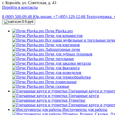
г. Королёв, ул. Советская, д. 43
Перейти в контакты
8 (800) 500-09-48
Юр.лицам: +7 (495) 129-12-68
Техподдержка. +
0
0 руб
Печи Plavka.pro
Печи для керамистов
Все наши муфельные и тигельные печ
Печи для ювелиров
Лабораторные печи
Печи для зубных техников
Печи тигельные
Печи для закалки металла
Печи для фьюзинга
Печи для ножеделов
Печи для термообработки
Печи плавильные
Печи газовые
Гончарные круги и турне
Гончарные круги
Турнетки
Гончарные круги и турне
Инструменты для работы
Штампы. Ролики. Скалки. Для