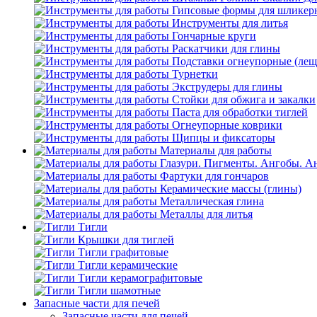
Гипсовые формы для шликерн
Инструменты для литья
Гончарные круги
Раскатчики для глины
Подставки огнеупорные (лещ
Турнетки
Экструдеры для глины
Стойки для обжига и закалки
Паста для обработки тиглей
Огнеупорные коврики
Щипцы и фиксаторы
Материалы для работы
Глазури. Пигменты. Ангобы.
А
Фартуки для гончаров
Керамические массы (глины)
Металлическая глина
Металлы для литья
Тигли
Крышки для тиглей
Тигли графитовые
Тигли керамические
Тигли керамографитовые
Тигли шамотные
Запасные части для печей
Запасные части для печей