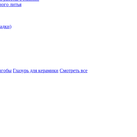
ого литья
адки)
нгобы
Глазурь для керамики
Смотреть все