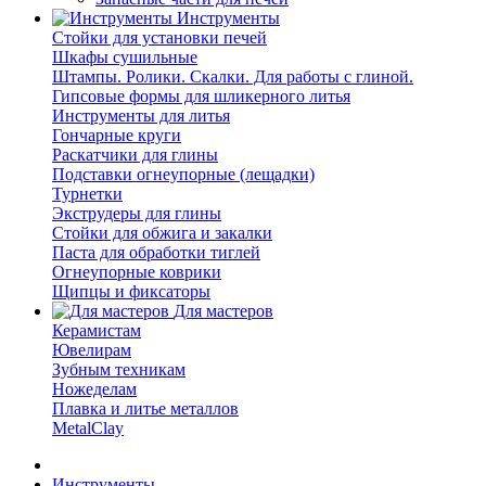
Инструменты
Стойки для установки печей
Шкафы сушильные
Штампы. Ролики. Скалки. Для работы с глиной.
Гипсовые формы для шликерного литья
Инструменты для литья
Гончарные круги
Раскатчики для глины
Подставки огнеупорные (лещадки)
Турнетки
Экструдеры для глины
Стойки для обжига и закалки
Паста для обработки тиглей
Огнеупорные коврики
Щипцы и фиксаторы
Для мастеров
Керамистам
Ювелирам
Зубным техникам
Ножеделам
Плавка и литье металлов
MetalClay
Инструменты