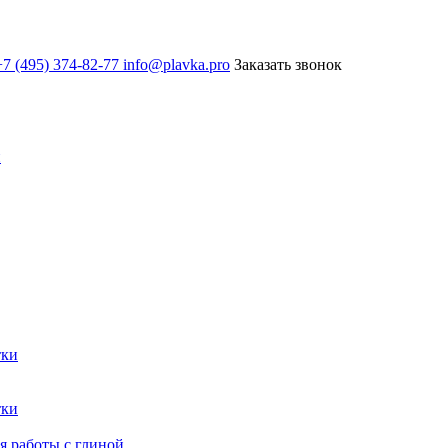
7 (495) 374-82-77
info@plavka.pro
Заказать звонок
и
тки
тки
 работы с глиной.